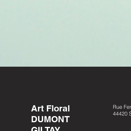
Art Floral
Rue Fer
44420 S
DUMONT
GILTAY