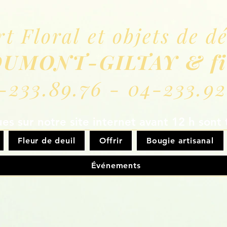
rt Floral et objets de d
UMONT-GILTAY & fi
-233.89.76 - 04-233.92
s sur notre site internet avant 12 h sont 
Fleur de deuil
Offrir
Bougie artisanal
Événements