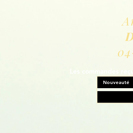
A
D
04
Les commandes reçue
Nouveauté