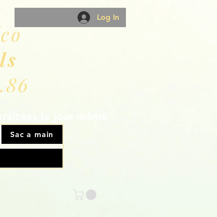
Log In
éco
ls
.86
traitées le jour même
Sac a main