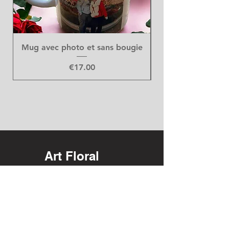
Mug avec photo et sans bougie
Price
€17.00
Art Floral
DUMONT GILTAY
Rue Ferdinand Nicolay, 670
44420 Saint-Nicolas