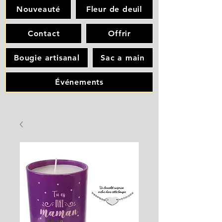
Nouveauté
Fleur de deuil
Contact
Offrir
Bougie artisanal
Sac a main
Événements