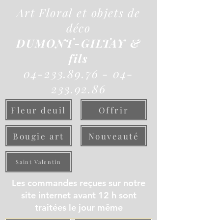
Art Floral et objets de
déco
DUMONT-GILTAY &
fils
04-233.89.76 - 04-
233.92.86
Fleur deuil
Offrir
Bougie art
Nouveauté
Saint Valentin
Les commandes reçues sur notre
site internet avant 12 h sont
traitées le jour même