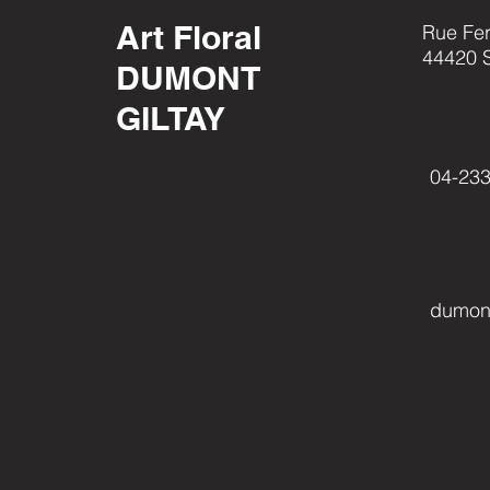
Art Floral
Rue Fer
44420 S
DUMONT
GILTAY
04-233
dumont