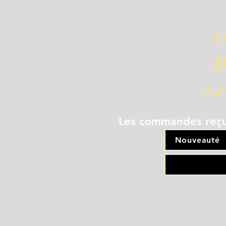
A
D
04
Les commandes reçue
Nouveauté