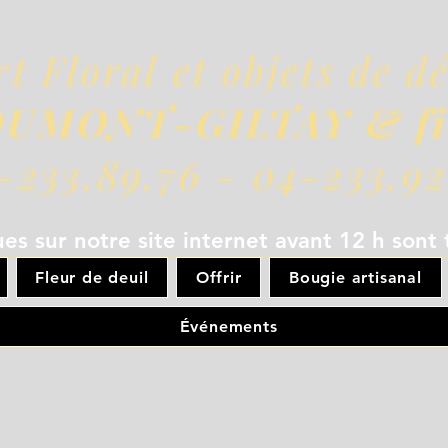
rt Floral et objets de d
UMONT-GILTAY & fi
-233.89.76 - 04-233.92
s sur notre site internet avant 12 h sont 
Fleur de deuil
Offrir
Bougie artisanal
Événements