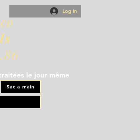
Log In
éco
ls
.86
traitées le jour même
Sac a main