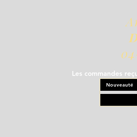
A
D
04
Les commandes reçue
Nouveauté