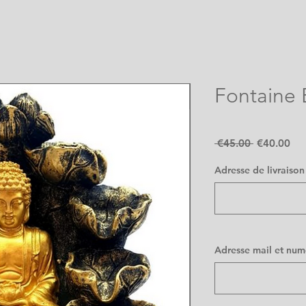
Fontaine
Regular
Sal
 €45.00 
€40.00
Price
Pri
Adresse de livraison
Adresse mail et nu