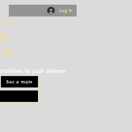
Log In
éco
ls
.86
traitées le jour même
Sac a main