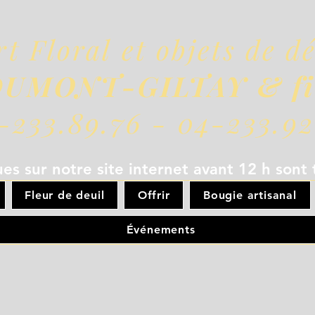
rt Floral et objets de d
UMONT-GILTAY & fi
-233.89.76 - 04-233.92
s sur notre site internet avant 12 h sont 
Fleur de deuil
Offrir
Bougie artisanal
Événements