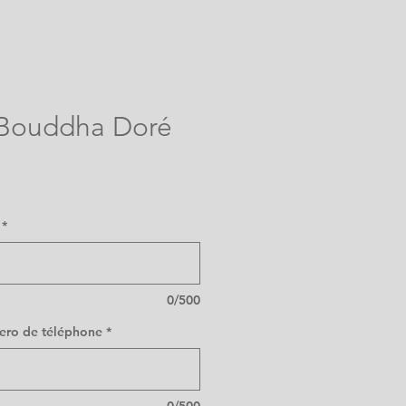
 Bouddha Doré
e
ce
*
0/500
mero de téléphone
*
0/500