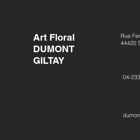
Art Floral
Rue Fer
44420 S
DUMONT
GILTAY
04-233
dumont