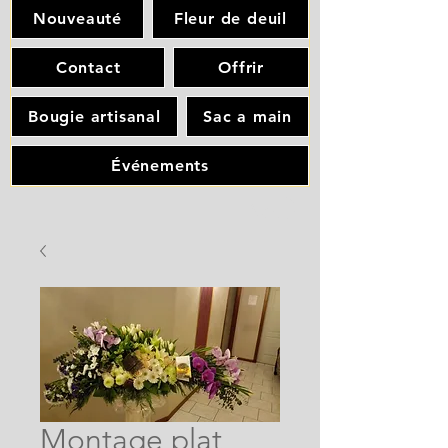
Nouveauté
Fleur de deuil
Contact
Offrir
Bougie artisanal
Sac a main
Événements
Montage plat