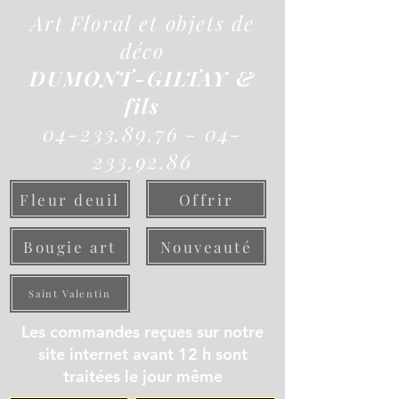
Art Floral et objets de
déco
DUMONT-GILTAY &
fils
04-233.89.76 - 04-
233.92.86
Fleur deuil
Offrir
Bougie art
Nouveauté
Saint Valentin
Les commandes reçues sur notre
site internet avant 12 h sont
traitées le jour même