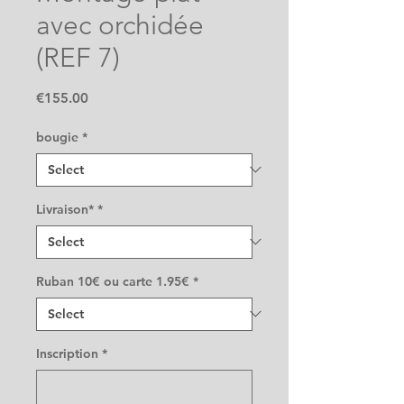
avec orchidée
(REF 7)
Price
€155.00
bougie
*
Livraison*
*
Ruban 10€ ou carte 1.95€
*
Inscription
*