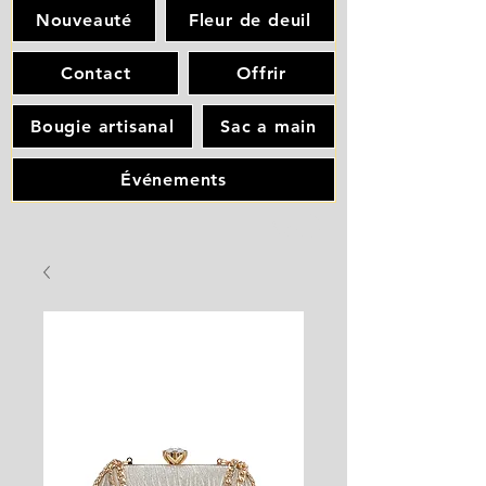
Nouveauté
Fleur de deuil
Contact
Offrir
Bougie artisanal
Sac a main
Événements