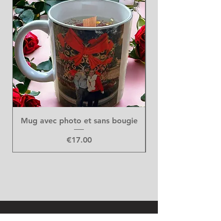
Mug avec photo et sans bougie
Price
€17.00