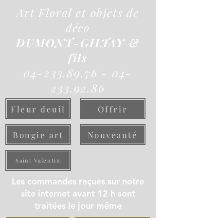
Art Floral et objets de
déco
DUMONT-GILTAY &
fils
04-233.89.76 - 04-
233.92.86
Fleur deuil
Offrir
Bougie art
Nouveauté
Saint Valentin
Les commandes reçues sur notre
site internet avant 12 h sont
traitées le jour même