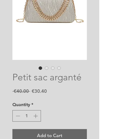
Petit sac arganté
Regular
Sale
 €40.00 
€30.40
Price
Price
Quantity
*
Add to Cart