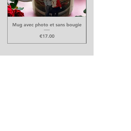
Mug avec photo et sans bougie
Price
€17.00
Art Floral
DUMONT GILTAY
Rue Ferdinand Nicolay, 670
44420 Saint-Nicolas
04-233.89.76