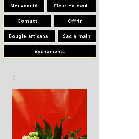
Nouveauté
Fleur de deuil
Contact
Offrir
Bougie artisanal
Sac a main
Événements