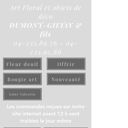
Art Floral et objets de
déco
DUMONT-GILTAY &
fils
04-233.89.76 - 04-
233.92.86
Fleur deuil
Offrir
Bougie art
Nouveauté
Saint Valentin
Les commandes reçues sur notre
site internet avant 12 h sont
traitées le jour même