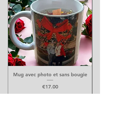
Mug avec photo et sans bougie
Price
€17.00