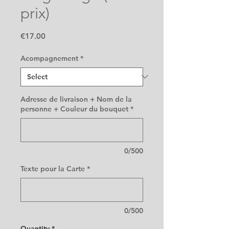
prix)
Price
€17.00
Acompagnement
*
Adresse de livraison + Nom de la
personne + Couleur du bouquet
*
0/500
Texte pour la Carte
*
0/500
Quantity
*