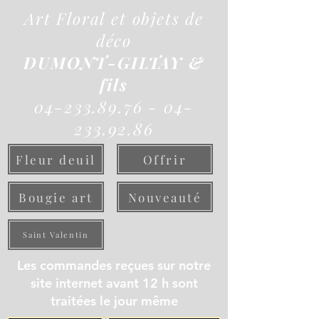
Art Floral et objets de
déco
DUMONT-GILTAY &
fils
04-233.89.76 - 04-
233.92.86
Fleur deuil
Offrir
Bougie art
Nouveauté
Saint Valentin
Les commandes reçues sur notre
site internet avant 12 h sont
traitées le jour même