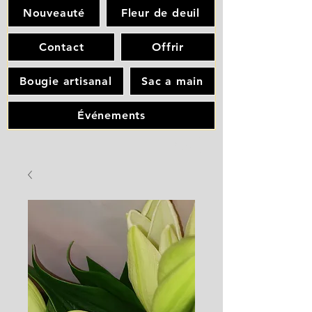
Nouveauté
Fleur de deuil
Contact
Offrir
Bougie artisanal
Sac a main
Événements