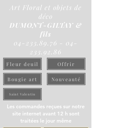
Art Floral et objets de
déco
DUMONT-GILTAY &
fils
04-233.89.76 - 04-
233.92.86
Fleur deuil
Offrir
Bougie art
Nouveauté
Saint Valentin
Les commandes reçues sur notre
site internet avant 12 h sont
traitées le jour même