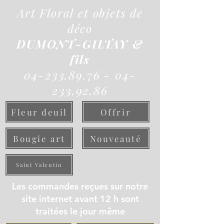
Art Floral et objets de
déco
DUMONT-GILTAY &
fils
04-233.89.76 - 04-
233.92.86
Fleur deuil
Offrir
Bougie art
Nouveauté
Saint Valentin
Les commandes reçues sur notre
site internet avant 12 h sont
traitées le jour même