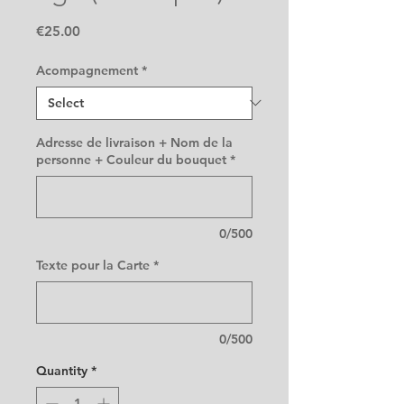
Price
€25.00
Acompagnement
*
Adresse de livraison + Nom de la
personne + Couleur du bouquet
*
0/500
Texte pour la Carte
*
0/500
Quantity
*