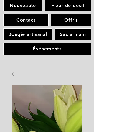
Nouveauté
Fleur de deuil
Contact
Offrir
Bougie artisanal
Sac a main
Événements