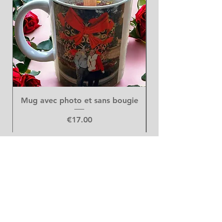
Mug avec photo et sans bougie
Price
€17.00
Art Floral
DUMONT GILTAY