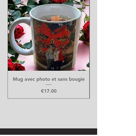
Mug avec photo et sans bougie
Price
€17.00