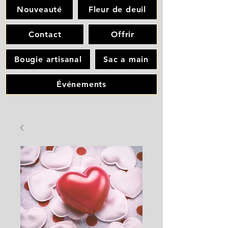
Nouveauté
Fleur de deuil
Contact
Offrir
Bougie artisanal
Sac a main
Événements