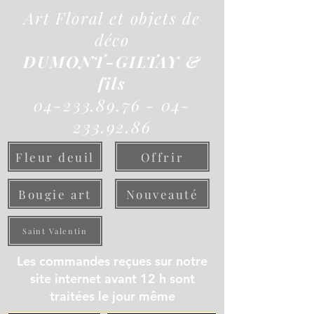
Art Floral et objets de
déco
DUMONT-GILTAY &
fils
04-233.89.76 - 04-
233.92.86
Fleur deuil
Offrir
Bougie art
Nouveauté
Saint Valentin
Les commandes reçues sur notre
site internet avant 12 h sont
traitées le jour même